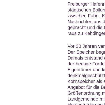
Freiburger Hafenr
städtischen Ballu
zwischen Fuhr-, 
Nachrichten aus d
gebracht und die 
raus zu Kehdinger
Vor 30 Jahren ver
Der Speicher bega
Damals entstand a
der heutige Förde
Eigentümer und k
denkmalgeschützte
Kornspeicher als s
Angebot für die B
Größenordnung mit
Landgemeinde mit 
Herausforderung f