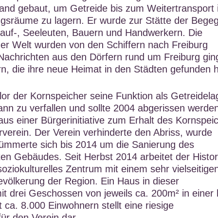
and gebaut, um Getreide bis zum Weitertransport i
ngsräume zu lagern. Er wurde zur Stätte der Bege
Kauf-, Seeleuten, Bauern und Handwerkern. Die
er Welt wurden von den Schiffern nach Freiburg
Nachrichten aus den Dörfern rund um Freiburg gi
n, die ihre neue Heimat in den Städten gefunden h
lor der Kornspeicher seine Funktion als Getreidela
nn zu verfallen und sollte 2004 abgerissen werde
us einer Bürgerinitiative zum Erhalt des Kornspei
rverein. Der Verein verhinderte den Abriss, wurde
ümmerte sich bis 2014 um die Sanierung des
n Gebäudes. Seit Herbst 2014 arbeitet der Histor
oziokulturelles Zentrum mit einem sehr vielseitige
evölkerung der Region. Ein Haus in dieser
 drei Geschossen von jeweils ca. 200m² in einer 
ca. 8.000 Einwohnern stellt eine riesige
ür den Verein dar.