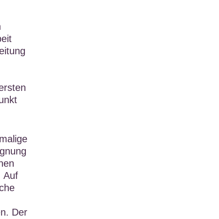
n
eit
eitung
ersten
unkt
malige
egnung
hen
. Auf
sche
en. Der