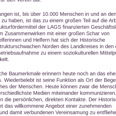
ngen ist, bis über 10.000 Menschen in und an de
zu haben, ist das zu einem großen Teil auf die Arb
ukturfördermittel der LAGS finanzierten Geschäftsl
Im Zusammenwirken mit einer großen Schar von
lferinnen und Helfern hat sich der Historische
strukturschwachen Norden des Landkreises in den 
etriebsaufnahme zu einem soziokulturellen Mittelp
kelt.
liche Baumerkmale erinnern heute noch an das ehe
. Wiederbelebt ist seine Funktion als Ort der Beg
hes der Menschen. Heute können zwar die Mensc
nterschiedlichste Medien miteinander kommunizieren
n die persönlichen, direkten Kontakte. Der Histori
tet das willkommene Angebot einer zunehmenden
g und damit verbundenen Vereinsamung zu entflieh