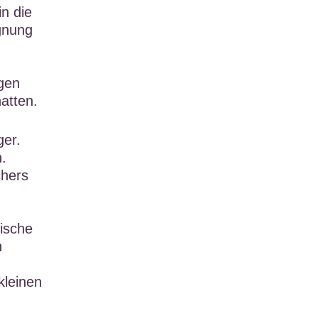
n die
gnung
ngen
atten.
ger.
n.
chers
ische
n
kleinen