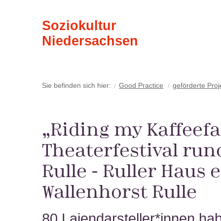
Soziokultur
Niedersachsen
Sie befinden sich hier:
Good Practice
geförderte Proj
„
Riding my
Kaffeefa
Theaterfestival ru
Rulle - Ruller Haus e.
Wallenhorst Rulle
80 Laiendarsteller*innen ha