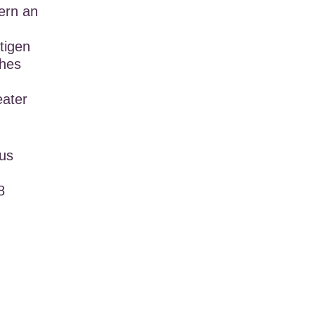
tern an
tigen
ches
eater
aus
8