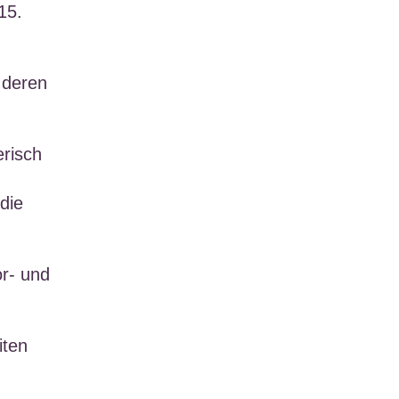
15.
 deren
erisch
die
or- und
iten